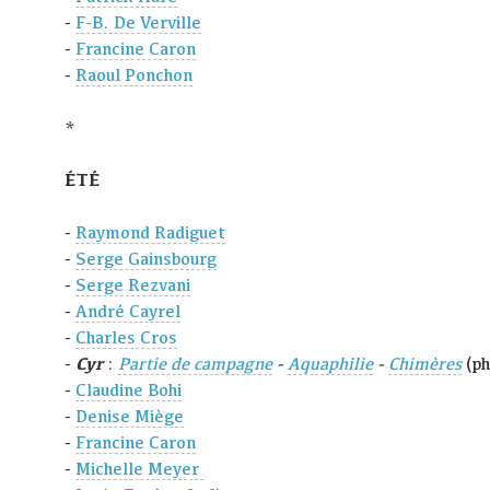
-
F-B. De Verville
-
Francine Caron
-
Raoul Ponchon
*
ÉTÉ
-
Raymond Radiguet
-
Serge Gainsbourg
-
Serge Rezvani
-
André Cayrel
-
Charles Cros
-
Cyr
:
Partie de campagne
-
Aquaphilie
-
Chimères
(p
-
Claudine Bohi
-
Denise Miège
-
Francine Caron
-
Michelle Meyer