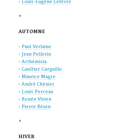
-
Louis-Eugène Lefèvre
*
AUTOMNE
-
Paul Verlaine
-
Jean Pellerin
-
Arthémisia
-
Gaultier Garguille
-
Maurice Magre
-
André Chénier
-
Louis Perceau
-
Renée Vivien
-
Pierre Béarn
*
HIVER