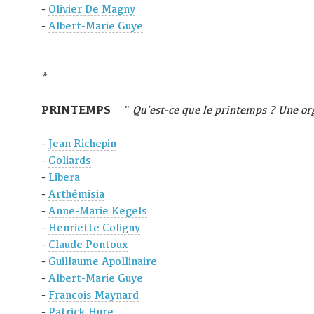
-
Olivier De Magny
-
Albert-Marie Guye
*
PRINTEMPS
"
Qu'est-ce que le printemps ? Une or
-
Jean Richepin
-
Goliards
-
Libera
-
Arthémisia
-
Anne-Marie Kegels
-
Henriette Coligny
-
Claude Pontoux
-
Guillaume Apollinaire
-
Albert-Marie Guye
-
Francois Maynard
-
Patrick Hure