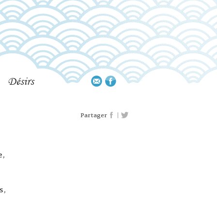
Désirs
|
Partager
e,
s,
,