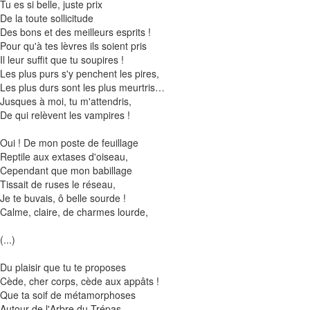
Tu es si belle, juste prix
De la toute sollicitude
Des bons et des meilleurs esprits !
Pour qu'à tes lèvres ils soient pris
Il leur suffit que tu soupires !
Les plus purs s'y penchent les pires,
Les plus durs sont les plus meurtris…
Jusques à moi, tu m'attendris,
De qui relèvent les vampires !
Oui ! De mon poste de feuillage
Reptile aux extases d'oiseau,
Cependant que mon babillage
Tissait de ruses le réseau,
Je te buvais, ô belle sourde !
Calme, claire, de charmes lourde,
(...)
Du plaisir que tu te proposes
Cède, cher corps, cède aux appâts !
Que ta soif de métamorphoses
Autour de l'Arbre du Trépas