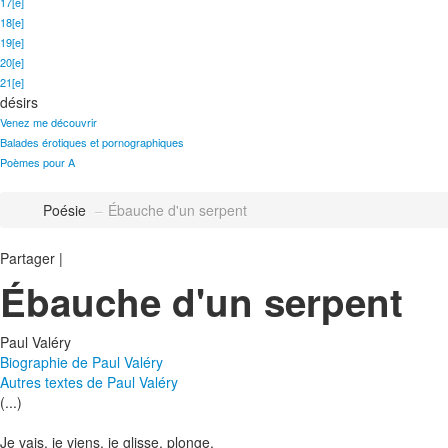
17[e]
18[e]
19[e]
20[e]
21[e]
désirs
Venez me découvrir
Balades érotiques et pornographiques
Poèmes pour A
Poésie
–
Ébauche d'un serpent
Partager
|
Ébauche d'un serpent
Paul Valéry
Biographie de Paul Valéry
Autres textes de Paul Valéry
(...)
Je vais, je viens, je glisse, plonge,