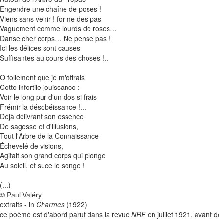
Engendre une chaîne de poses !
Viens sans venir ! forme des pas
Vaguement comme lourds de roses…
Danse cher corps… Ne pense pas !
Ici les délices sont causes
Suffisantes au cours des choses !...
Ô follement que je m'offrais
Cette infertile jouissance :
Voir le long pur d'un dos si frais
Frémir la désobéissance !...
Déjà délivrant son essence
De sagesse et d'illusions,
Tout l'Arbre de la Connaissance
Échevelé de visions,
Agitait son grand corps qui plonge
Au soleil, et suce le songe !
(...)
© Paul Valéry
extraits - in
Charmes
(1922)
ce poème est d'abord parut dans la revue
NRF
en juillet 1921, avant d