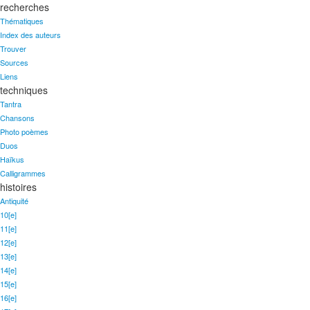
recherches
Thématiques
Index des auteurs
Trouver
Sources
Liens
techniques
Tantra
Chansons
Photo poèmes
Duos
Haïkus
Calligrammes
histoires
Antiquité
10[e]
11[e]
12[e]
13[e]
14[e]
15[e]
16[e]