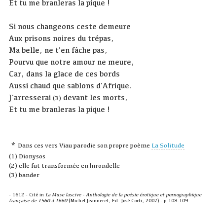
Et tu me branleras la pique !
Si nous changeons ceste demeure
Aux prisons noires du trépas,
Ma belle, ne t'en fâche pas,
Pourvu que notre amour ne meure,
Car, dans la glace de ces bords
Aussi chaud que sablons d'Afrique.
J'arresserai
devant les morts,
(3)
Et tu me branleras la pique !
*
Dans ces vers Viau parodie son propre poème
La Solitude
(1) Dionysos
(2) elle fut transformée en hirondelle
(3) bander
- 1612 - Cité in
La Muse lascive - Anthologie de la poésie érotique et pornographique
française de 1560 à 1660
(Michel Jeanneret, Ed. José Corti, 2007) - p.108-109