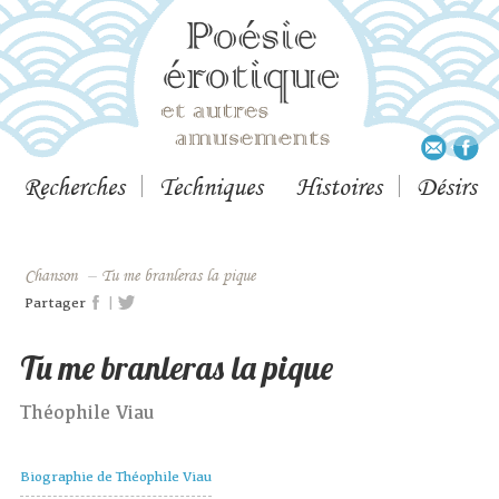
Recherches
Techniques
Histoires
Désirs
Chanson
–
Tu me branleras la pique
|
Partager
Tu me branleras la pique
Théophile Viau
Biographie de Théophile Viau