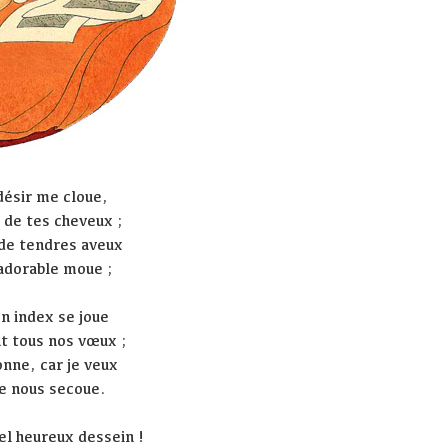
désir me cloue,
r de tes cheveux ;
 de tendres aveux
 adorable moue ;
n index se joue
t tous nos vœux ;
onne, car je veux
le nous secoue.
uel heureux dessein !