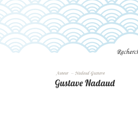
Recherc
Auteur
–
Nadaud Gustave
Gustave Nadaud