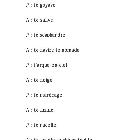
P : te goyave
A : te salive
P : te scaphandre
A : te navire te nomade
P : t'arque-en-ciel
A : te neige
P : te marécage
A : te luzule
P : te nacelle
A : te luciole te chèvrefeuille