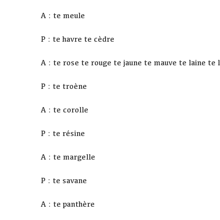
A : te meule
P : te havre te cèdre
A : te rose te rouge te jaune te mauve te laine te 
P : te troène
A : te corolle
P : te résine
A : te margelle
P : te savane
A : te panthère