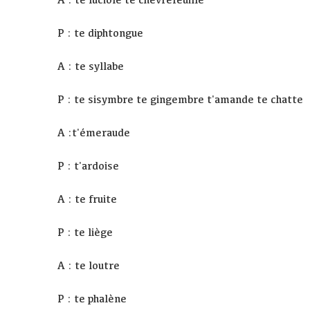
P : te diphtongue
A : te syllabe
P : te sisymbre te gingembre t'amande te chatte
A :t'émeraude
P : t'ardoise
A : te fruite
P : te liège
A : te loutre
P : te phalène