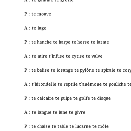
P : te mouve
A : te luge
P : te hanche te harpe te herse te larme
A : te mire t'infuse te cytise te valve
P : te balise te losange te pylône te spirale te co
A : t'hirondelle te reptile t'anémone te pouliche t
P : te calcaire te pulpe te golfe te disque
A : te langue te lune te givre
P : te chaise te table te lucarne te môle