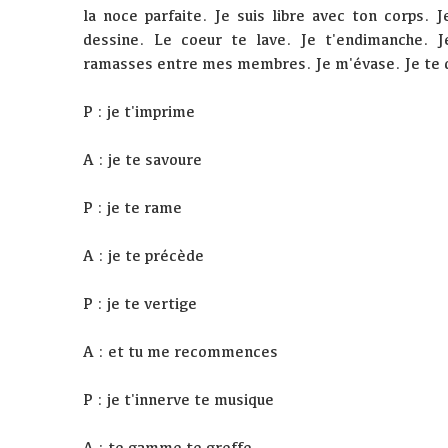
la noce parfaite. Je suis libre avec ton corps. 
dessine. Le coeur te lave. Je t'endimanche. J
ramasses entre mes membres. Je m'évase. Je te 
P : je t'imprime
A : je te savoure
P : je te rame
A : je te précède
P : je te vertige
A : et tu me recommences
P : je t'innerve te musique
A : te gamme te greffe