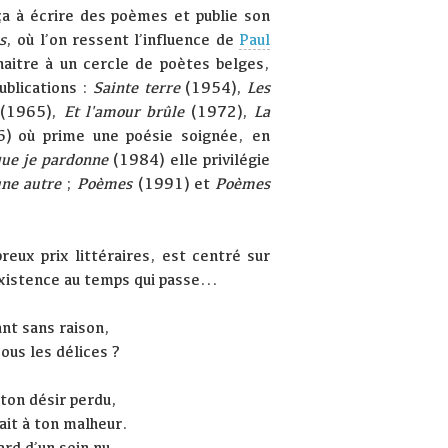
a à écrire des poèmes et publie son
s
, où l’on ressent l’influence de
Paul
naitre à un cercle de poètes belges,
ublications :
Sainte terre
(1954),
Les
(1965),
Et l'amour brûle
(1972),
La
) où prime une poésie soignée, en
que je pardonne
(1984) elle privilégie
une autre
;
Poèmes
(1991) et
Poèmes
eux prix littéraires, est centré sur
existence au temps qui passe...
ant sans raison,
sous les délices ?
ton désir perdu,
ait à ton malheur.
ard d’un sein nu,