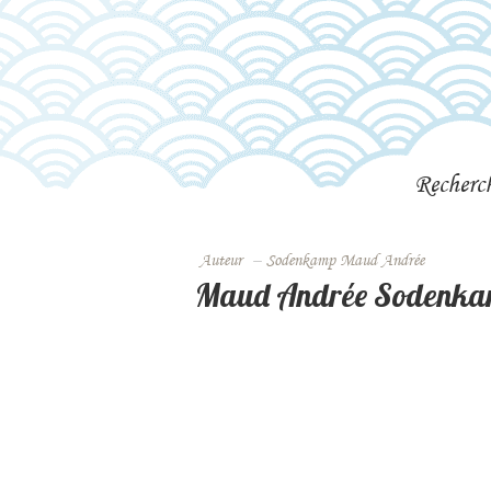
Recherc
Auteur
–
Sodenkamp Maud Andrée
Maud Andrée Sodenk