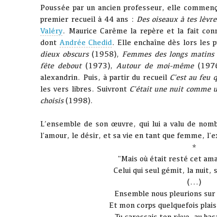
Poussée par un ancien professeur, elle commenç
premier recueil à 44 ans :
Des oiseaux à tes lèvre
Valéry
. Maurice Carême la repère et la fait con
dont
Andrée Chedid
. Elle enchaîne dès lors les p
dieux obscurs
(1958),
Femmes des longs matins
fête debout
(1973),
Autour de moi-même
(1976
alexandrin. Puis, à partir du recueil
C'est au feu 
les vers libres. Suivront
C'était une nuit comme 
choisis
(1998).
L’ensemble de son œuvre, qui lui a valu de nombr
l’amour, le désir, et sa vie en tant que femme, l'
*
"Mais où était resté cet am
Celui qui seul gémit, la nuit, 
(...)
Ensemble nous pleurions sur 
Et mon corps quelquefois plais
Tu caressais ton rêve, au has