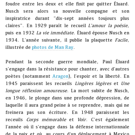
foudre entre les deux et elle finit par quitter Éluard.
Nusch sera alors sa nouvelle compagne et son
inspiratrice durant "dix-sept années toujours plus
claires". En 1929 paraît le recueil
L'amour la poésie
,
puis en 1932
La vie immédiate
. Éluard épouse Nusch en
1934. L'année suivante, il publie la plaquette
Facile
,
illustrée de
photos de Man Ray
.
Pendant la seconde guerre mondiale, Paul Éluard
s'engage dans la résistance pour chanter, avec d'autres
poètes (notamment
Aragon
), l'espoir et la liberté. En
1945 paraissent les recueils
Lingères légères
et
Une
longue réflexion amoureuse
. La mort subite de Nusch,
en 1946, le plonge dans une profonde dépression, de
laquelle il aura grand peine à se reprendre, mais qui ne
freinera pas son écriture. En 1948 paraissent les
receuils
Corps mémorable
et
Voir
. C'est également
l'année où il s'engage dans la défense internationnale
de la paix et où, au cours d'un déplacement à Mexico