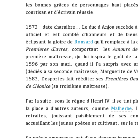
les bonnes grâces de personnages haut placés
courtisan et d’écrivain réussie.
1573 : date charnière... Le duc d’Anjou succède 
officiel et est comblé d'honneurs et de biens 
éclipsant la gloire de
Ronsard
qu'il remplace à la 
Premières Œuvres
, comportant les
Amours de
première maîtresse, qui lui inspira le goût de l
1596 par son mari, quand il l'a surpris avec 
(dédiés à sa seconde maîtresse, Marguerite de V
1583, Desportes fait rééditer ses
Premières Oeu
de Cléonice
(sa troisième maîtresse).
Par la suite, sous le règne d'Henri IV, il se tint pl
la place à d'autres auteurs, comme
Malherbe
. 
retraites, jouissant paisiblement de ses co
accueillant les jeunes poètes et cultivant, sur le 
Sa poésie amoureuse est d’une douceur baroque q