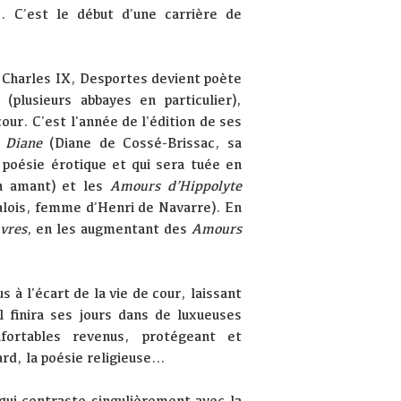
. C’est le début d’une carrière de
à Charles IX, Desportes devient poète
(plusieurs abbayes en particulier),
cour. C'est l'année de l'édition de ses
 Diane
(Diane de Cossé-Brissac, sa
a poésie érotique et qui sera tuée en
un amant) et les
Amours d’Hippolyte
alois, femme d’Henri de Navarre). En
vres
, en les augmentant des
Amours
us à l'écart de la vie de cour, laissant
Il finira ses jours dans de luxueuses
nfortables revenus, protégeant et
tard, la poésie religieuse…
ui contraste singulièrement avec la