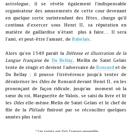
astrologue, il se révèle également l'indispensable
organisateur des amusements de cette cour devenant
en quelque sorte surintendant des fêtes, charge qu'il
continua d'exercer sous Henri II, sa réputation en
matière de gaillardise n'étant plus à faire... Il sera
l'ami, et peut-être l'amant, de
Rabelais
.
Alors qu'en 1549 parait la
Défense et illustration de la
Langue française
de
Du Bellay
, Mellin de Saint Gelais
tente de réagir et devient l'adversaire de
Ronsard
et de
Du Bellay ; il pousse l'irrévérence jusqu'à tenter de
dévaloriser les
Odes
de Ronsard devant Henri II, en les
prononçant de façon ridicule, jusqu'au moment où la
sœur du roi, Marguerite de Valois, se saisi du livre et lit
les
Odes
elle-même.Melin de Saint-Gelais et le chef de
file de la
Pléïade
finiront par se réconcilier quelques
années plus tard.
" Les saints ont fait l’amour ensemble