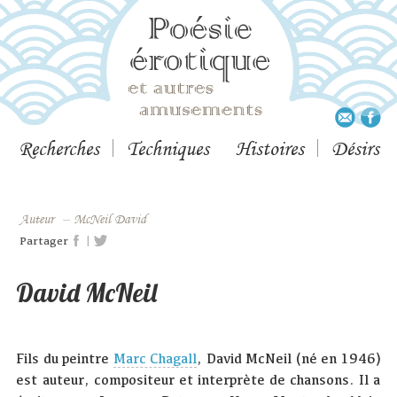
Recherches
Techniques
Histoires
Désirs
Auteur
–
McNeil David
|
Partager
David McNeil
Fils du peintre
Marc Chagall
, David McNeil (né en 1946)
est auteur, compositeur et interprète de chansons. Il a