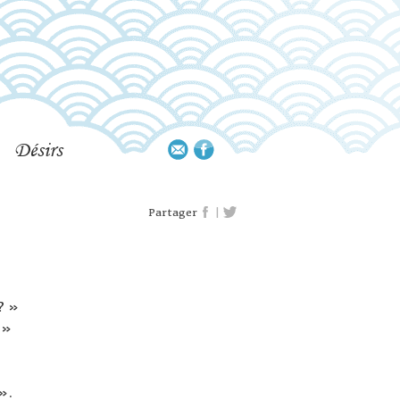
Désirs
|
Partager
? »
 »
 ».