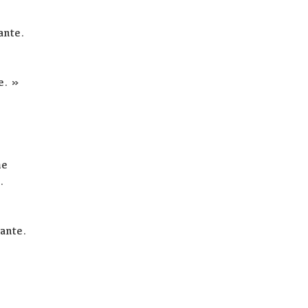
ante.
e. »
me
.
uante.