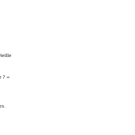
ieille
e ? »
es.