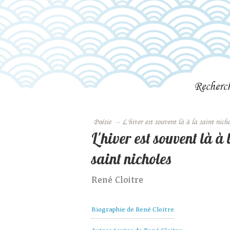
Recherc
Poésie
–
L'hiver est souvent là à la saint nicho
L'hiver est souvent là à 
saint nicholes
René Cloitre
Biographie de René Cloitre