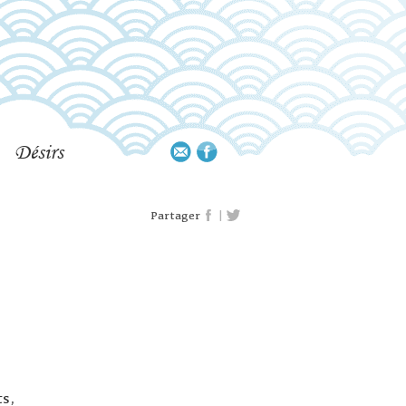
Désirs
|
Partager
ts,