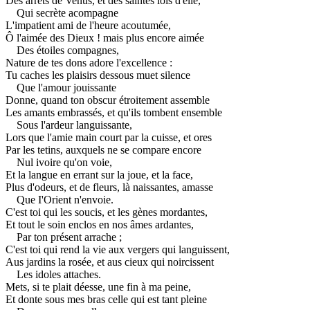
Des arrêts de Venus, et des saintes lois d'elle,
Qui secrète acompagne
L'impatient ami de l'heure acoutumée,
Ô l'aimée des Dieux ! mais plus encore aimée
Des étoiles compagnes,
Nature de tes dons adore l'excellence :
Tu caches les plaisirs dessous muet silence
Que l'amour jouissante
Donne, quand ton obscur étroitement assemble
Les amants embrassés, et qu'ils tombent ensemble
Sous l'ardeur languissante,
Lors que l'amie main court par la cuisse, et ores
Par les tetins, auxquels ne se compare encore
Nul ivoire qu'on voie,
Et la langue en errant sur la joue, et la face,
Plus d'odeurs, et de fleurs, là naissantes, amasse
Que I'Orient n'envoie.
C'est toi qui les soucis, et les gènes mordantes,
Et tout le soin enclos en nos âmes ardantes,
Par ton présent arrache ;
C'est toi qui rend la vie aux vergers qui languissent,
Aus jardins la rosée, et aus cieux qui noircissent
Les idoles attaches.
Mets, si te plait déesse, une fin à ma peine,
Et donte sous mes bras celle qui est tant pleine