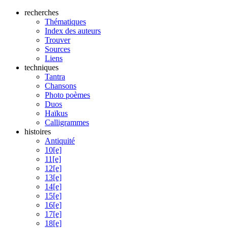
recherches
Thématiques
Index des auteurs
Trouver
Sources
Liens
techniques
Tantra
Chansons
Photo poèmes
Duos
Haïkus
Calligrammes
histoires
Antiquité
10[e]
11[e]
12[e]
13[e]
14[e]
15[e]
16[e]
17[e]
18[e]