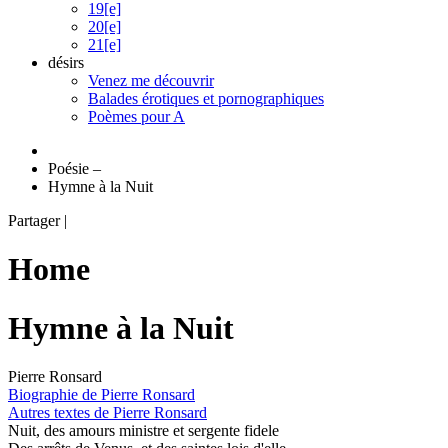
19[e]
20[e]
21[e]
désirs
Venez me découvrir
Balades érotiques et pornographiques
Poèmes pour A
Poésie
–
Hymne à la Nuit
Partager
|
Home
Hymne à la Nuit
Pierre Ronsard
Biographie de Pierre Ronsard
Autres textes de Pierre Ronsard
Nuit, des amours ministre et sergente fidele