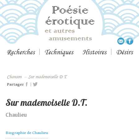
Recherches
Techniques
Histoires
Désirs
Chanson
–
Sur mademoiselle D.T.
|
Partager
Sur mademoiselle D.T.
Chaulieu
Biographie de Chaulieu