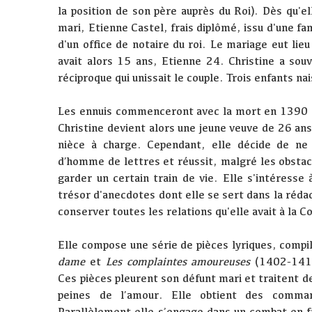
la position de son père auprès du Roi). Dès qu'el
mari, Etienne Castel, frais diplômé, issu d'une fam
d'un office de notaire du roi. Le mariage eut lie
avait alors 15 ans, Etienne 24. Christine a sou
réciproque qui unissait le couple. Trois enfants na
Les ennuis commenceront avec la mort en 1390 d
Christine devient alors une jeune veuve de 26 an
nièce à charge. Cependant, elle décide de ne 
d’homme de lettres et réussit, malgré les obstac
garder un certain train de vie. Elle s'intéresse 
trésor d'anecdotes dont elle se sert dans la réda
conserver toutes les relations qu'elle avait à la C
Elle compose une série de pièces lyriques, comp
dame
et
Les complaintes amoureuses
(1402-1410
Ces pièces pleurent son défunt mari et traitent d
peines de l’amour. Elle obtient des comma
Parallèlement elle s’engage dans un combat en