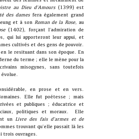
istre au Dieu d'Amours
(1399) est
té des dames
fera également grand
 Meung et à son
Roman de la Rose
, au
ose
(1402), forçant l’admiration de
 qui lui apporteront leur appui, et
mes cultivés et des gens de pouvoir.
en le resituant dans son époque. En
derne du terme ; elle le mène pour la
ivains misogynes, sans toutefois
 évolue.
nsidérable, en prose et en vers.
omaines. Elle fut poétesse ; mais
rivées et publiques ; éducatrice et
sociaux, politiques et moraux. Elle
ant un
Livre des fais d'armes et de
hommes trouvant qu'elle passait là les
i trois ouvrages.