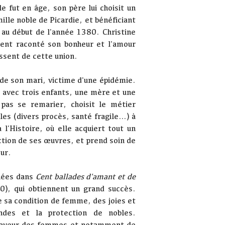
le fut en âge, son père lui choisit un
ille noble de Picardie, et bénéficiant
u au début de l'année 1380. Christine
vent raconté son bonheur et l'amour
issent de cette union.
e son mari, victime d'une épidémie.
s avec trois enfants, une mère et une
pas se remarier, choisit le métier
les (divers procès, santé fragile…) à
à l'Histoire, où elle acquiert tout un
ction de ses œuvres, et prend soin de
our.
ilées dans
Cent ballades d'amant et de
), qui obtiennent un grand succès.
e sa condition de femme, des joies et
ndes et la protection de nobles.
 faveur des femmes et notamment de