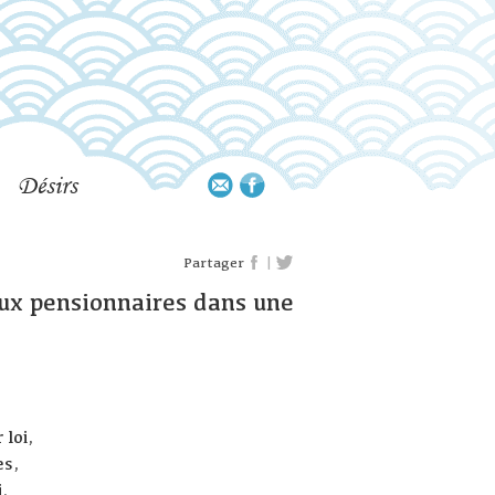
Désirs
|
Partager
deux pensionnaires dans une
 loi,
es,
i.