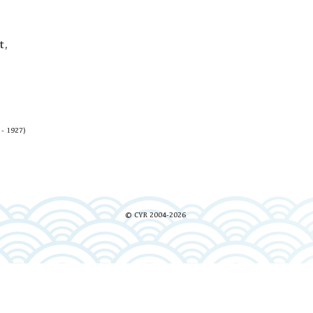
t,
 - 1927)
© CYR 2004-2026