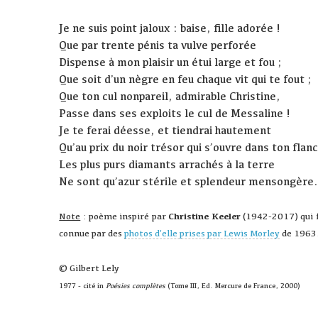
Je ne suis point jaloux : baise, fille adorée !
Que par trente pénis ta vulve perforée
Dispense à mon plaisir un étui large et fou ;
Que soit d’un nègre en feu chaque vit qui te fout ;
Que ton cul nonpareil, admirable Christine,
Passe dans ses exploits le cul de Messaline !
Je te ferai déesse, et tiendrai hautement
Qu’au prix du noir trésor qui s’ouvre dans ton flanc
Les plus purs diamants arrachés à la terre
Ne sont qu’azur stérile et splendeur mensongère
Note
: poème inspiré par
Christine Keeler
(1942-2017) qui f
connue par des
photos d'elle prises par Lewis Morley
de 1963
© Gilbert Lely
1977 - cité in
Poésies complètes
(Tome III, Ed. Mercure de France, 2000)