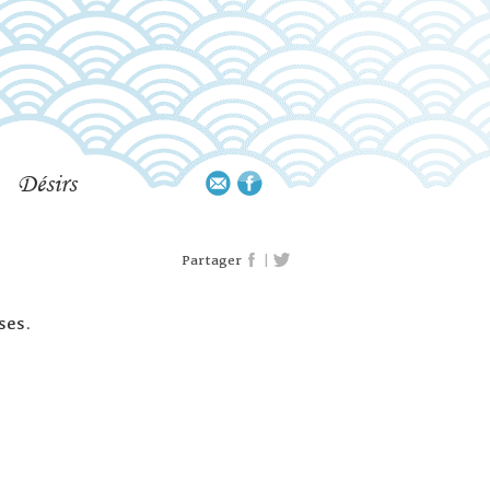
Désirs
|
Partager
ses.