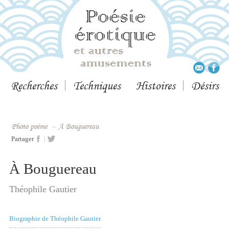
Recherches
Techniques
Histoires
Désirs
Photo poème
–
À Bouguereau
|
Partager
À Bouguereau
Théophile Gautier
Biographie de Théophile Gautier