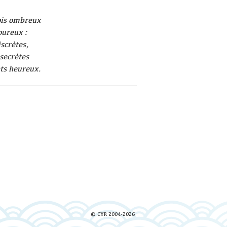
ois ombreux
oureux :
iscrètes,
secrètes
nts heureux.
© CYR 2004-2026