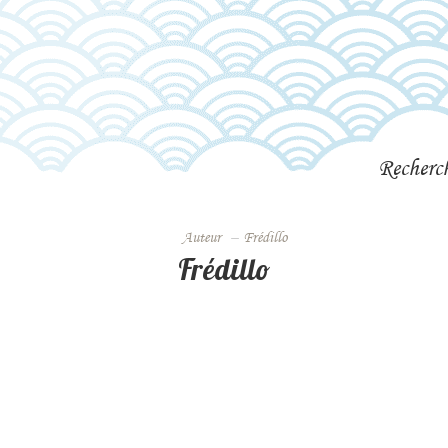
Recherc
Auteur
–
Frédillo
Frédillo