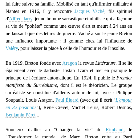
lui faire suivre sa famille. Mobilisé en tant qu'infirmier militaire à
Nantes en 1916, il y rencontre
Jacques Vaché
, fils spirituel
d'
Alfred Jarry
, jeune homme sarcastique et nihiliste qui a façonné
sa vie de "pohète" comme une œuvre d'art et meurt à 24 ans en
ne laissant que des lettres de guerre. Vaché a sur le jeune Breton
une influence importante : il gomme chez lui l'influence de
Valéry
, pour laisser la place à celle de l'humour et de l'insolite.
En 1919, Breton fonde avec
Aragon
la revue
Littérature
. Il se lie
également avec le dadaïste Tristan Tzara et met en pratique le
principe de l'écriture automatique. En 1924, il publie le
Premier
manifeste du Surréalisme
, dont il est le théoricien. Le groupe
surréaliste se constitue d'ailleurs autour de lui, avec : Philippe
Soupault, Louis Aragon,
Paul Éluard
(avec qui il écrit "
L'amour
en 32 positions
"), René Crevel, Michel Leiris, Robert Desnos,
Benjamin Péret
...
Soucieux d'allier au "Changer la vie" de
Rimbaud
, le
"Transformer le monde" de Marx, Breton entre au Parti