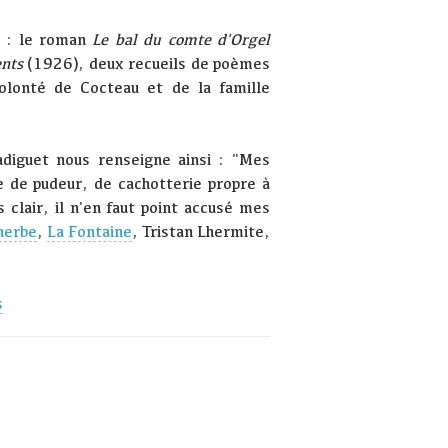
t : le roman
Le bal du comte d'Orgel
ents
(1926), deux recueils de poèmes
volonté de Cocteau et de la famille
adiguet nous renseigne ainsi : "Mes
 de pudeur, de cachotterie propre à
s clair, il n'en faut point accusé mes
herbe
,
La Fontaine
, Tristan Lhermite,
s