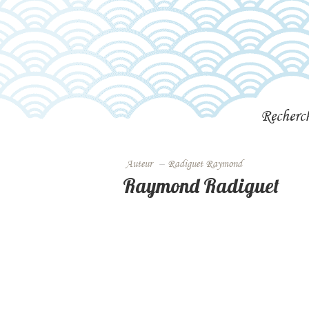
Recherc
Auteur
–
Radiguet Raymond
Raymond Radiguet