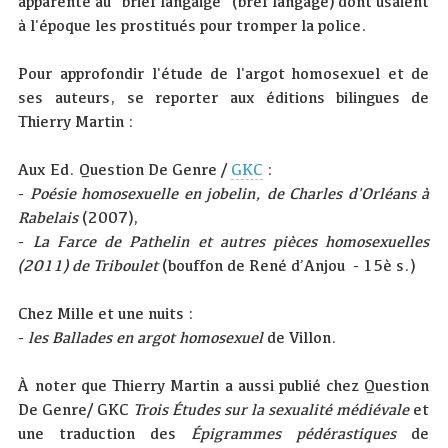
apparenté au "brief langaige" (bref langage) dont usaient
à l'époque les prostitués pour tromper la police.
Pour approfondir l'étude de l'argot homosexuel et de
ses auteurs, se reporter aux éditions bilingues de
Thierry Martin :
Aux Ed. Question De Genre /
GKC
:
-
Poésie homosexuelle en jobelin, de Charles d'Orléans à
Rabelais
(2007),
-
La Farce de Pathelin et autres pièces homosexuelles
(2011) de Triboulet
(bouffon de René d’Anjou - 15è s.)
Chez Mille et une nuits :
-
les Ballades en argot homosexuel
de Villon.
À noter que Thierry Martin a aussi publié chez Question
De Genre/ GKC
Trois Études sur la sexualité médiévale
et
une traduction des
Épigrammes pédérastiques
de