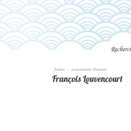
Recherc
Auteur
–
Louvencourt François
François Louvencourt