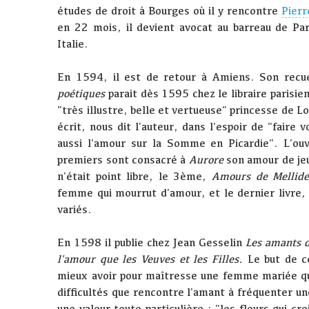
études de droit à Bourges où il y rencontre
Pierr
en 22 mois, il devient avocat au barreau de Pa
Italie.
En 1594, il est de retour à Amiens. Son recu
poétiques
parait dès 1595 chez le libraire parisie
"très illustre, belle et vertueuse" princesse de L
écrit, nous dit l'auteur, dans l'espoir de "faire v
aussi l'amour sur la Somme en Picardie". L'ouv
premiers sont consacré à
Aurore
son amour de jeu
n'était point libre, le 3ème,
Amours de Mellid
femme qui mourrut d'amour, et le dernier livre
variés.
En 1598 il publie chez Jean Gesselin
Les amants 
l'amour que les Veuves et les Filles.
Le but de ce
mieux avoir pour maîtresse une femme mariée qu'
difficultés que rencontre l'amant à fréquenter u
une valeur toute particulière : "les fleurs qui cr