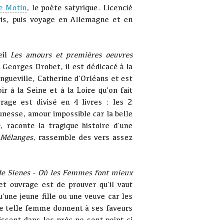
e Motin
, le poète satyrique. Licencié
ris, puis voyage en Allemagne et en
eil
Les amours et premières oeuvres
n Georges Drobet, il est dédicacé à la
ongueville, Catherine d'Orléans et est
oir à la Seine et à la Loire qu'on fait
rage est divisé en 4 livres : les 2
nesse, amour impossible car la belle
e
, raconte la tragique histoire d'une
,
Mélanges
, rassemble des vers assez
de Sienes - Où les Femmes font mieux
t ouvrage est de prouver qu'il vaut
une jeune fille ou une veuve car les
ne telle femme donnent à ses faveurs
oissent dans les prés ne sont point si