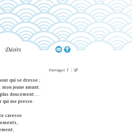
Désirs
|
Partager
our qui se dresse ;
n, mon jeune amant.
 plus doucement...
ir qui me presse.
te caresse
cements,
ement,