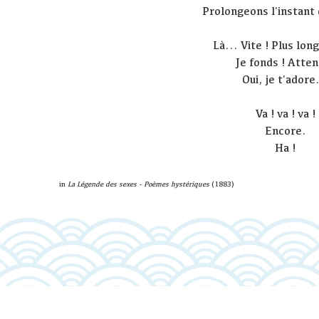
Prolongeons l'instant 
Là... Vite ! Plus lon
Je fonds ! Atte
Oui, je t'adore.
Va ! va ! va !
Encore.
Ha !
in
La Légende des sexes - Poèmes hystériques
(1883)