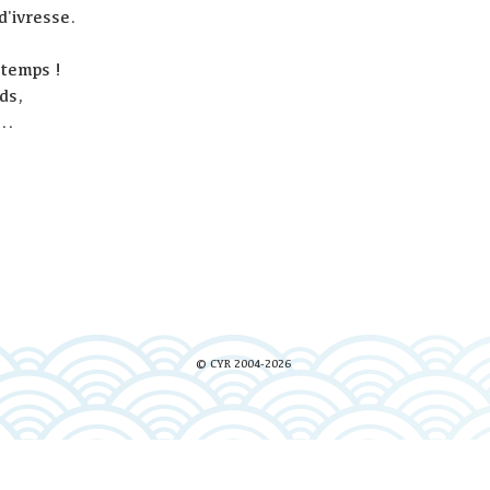
d'ivresse.
gtemps !
nds,
..
© CYR 2004-2026