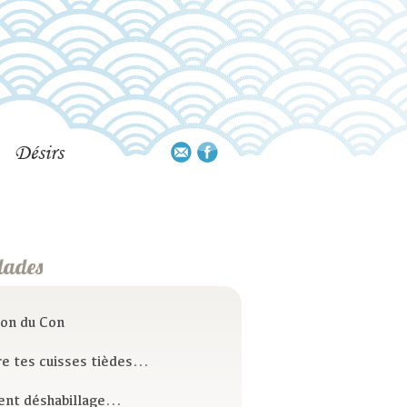
Désirs
lades
son du Con
e tes cuisses tièdes...
ent déshabillage...