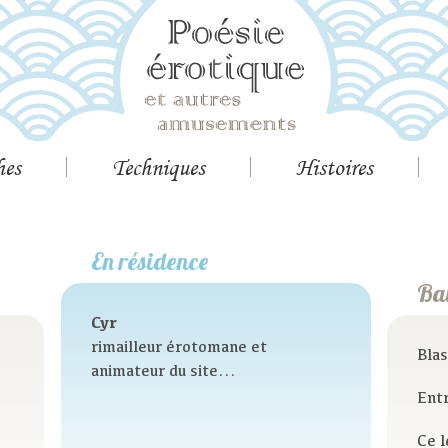
hes
Techniques
Histoires
En résidence
Ba
Cyr
rimailleur érotomane et
Bla
animateur du site...
Entr
Ce l