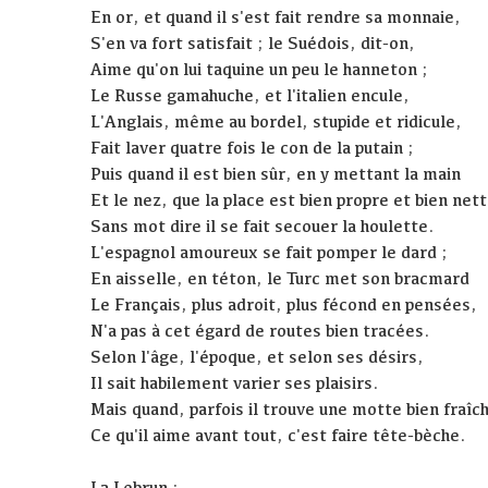
En or, et quand il s'est fait rendre sa monnaie,
S'en va fort satisfait ; le Suédois, dit-on,
Aime qu'on lui taquine un peu le hanneton ;
Le Russe gamahuche, et l'italien encule,
L'Anglais, même au bordel, stupide et ridicule,
Fait laver quatre fois le con de la putain ;
Puis quand il est bien sûr, en y mettant la main
Et le nez, que la place est bien propre et bien net
Sans mot dire il se fait secouer la houlette.
L'espagnol amoureux se fait pomper le dard ;
En aisselle, en téton, le Turc met son bracmard
Le Français, plus adroit, plus fécond en pensées,
N'a pas à cet égard de routes bien tracées.
Selon l'âge, l'époque, et selon ses désirs,
Il sait habilement varier ses plaisirs.
Mais quand, parfois il trouve une motte bien fraîc
Ce qu'il aime avant tout, c'est faire tête-bèche.
La Lebrun :