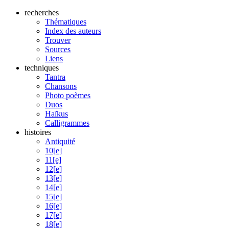
recherches
Thématiques
Index des auteurs
Trouver
Sources
Liens
techniques
Tantra
Chansons
Photo poèmes
Duos
Haïkus
Calligrammes
histoires
Antiquité
10[e]
11[e]
12[e]
13[e]
14[e]
15[e]
16[e]
17[e]
18[e]