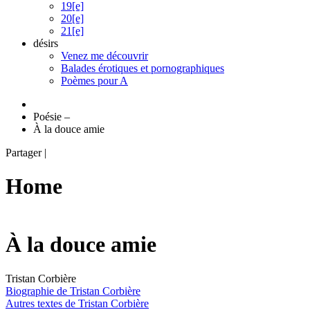
19[e]
20[e]
21[e]
désirs
Venez me découvrir
Balades érotiques et pornographiques
Poèmes pour A
Poésie
–
À la douce amie
Partager
|
Home
À la douce amie
Tristan Corbière
Biographie de Tristan Corbière
Autres textes de Tristan Corbière