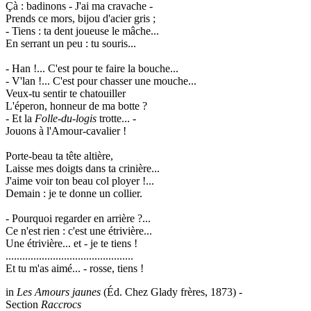
Çà : badinons - J'ai ma cravache -
Prends ce mors, bijou d'acier gris ;
- Tiens : ta dent joueuse le mâche...
En serrant un peu : tu souris...
- Han !... C'est pour te faire la bouche...
- V'lan !... C'est pour chasser une mouche...
Veux-tu sentir te chatouiller
L'éperon, honneur de ma botte ?
- Et la
Folle-du-logis
trotte... -
Jouons à l'Amour-cavalier !
Porte-beau ta tête altière,
Laisse mes doigts dans ta crinière...
J'aime voir ton beau col ployer !...
Demain : je te donne un collier.
- Pourquoi regarder en arrière ?...
Ce n'est rien : c'est une étrivière...
Une étrivière... et - je te tiens !
..............................................
Et tu m'as aimé... - rosse, tiens !
in
Les Amours jaunes
(Éd. Chez Glady frères, 1873) -
Section
Raccrocs