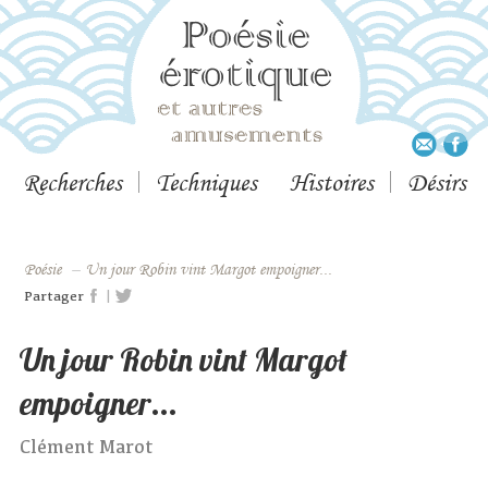
Recherches
Techniques
Histoires
Désirs
Poésie
–
Un jour Robin vint Margot empoigner...
|
Partager
Un jour Robin vint Margot
empoigner...
Clément Marot