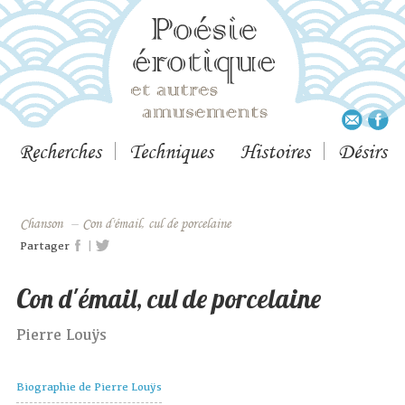
Recherches
Techniques
Histoires
Désirs
Chanson
–
Con d'émail, cul de porcelaine
|
Partager
Con d'émail, cul de porcelaine
Pierre Louÿs
Biographie de Pierre Louÿs