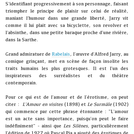
S'identifiant progressivement à son personnage, faisant
triompher le principe de plaisir sur celui de réalité,
maniant l'humour dans une grande liberté, Jarry vit
comme il lui plait avec sa bicyclette, son revolver et
l'absinthe, dans une petite baraque proche d'une rivière,
dans la Sarthe.
Grand admiratuer de
Rabelais
, l'œuvre d'Alfred Jarry, au
comique grinçant, met en scène de façon insolite les
traits humains les plus grotesques. Il est l'un des
inspirateurs des surréalistes et du théâtre
contemporain.
Pour ce qui est de l'amour et de l'érotisme, on peut
citer :
L'Amour en visites
(1898) et
Le Surmâle
(1902)
qui commence par cette phrase étonnante : "L'amour
est un acte sans importance, puisqu'on peut le faire
indéfiniment" - ainsi que
Les Silènes
, particulièrement
l'édition de 1927 où Pascal Pia a ajouté des érotiques de