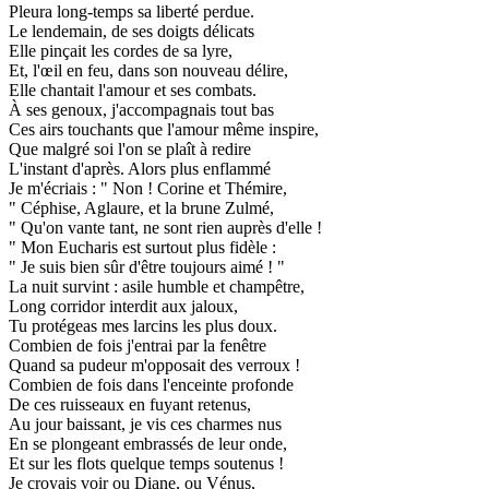
Pleura long-temps sa liberté perdue.
Le lendemain, de ses doigts délicats
Elle pinçait les cordes de sa lyre,
Et, l'œil en feu, dans son nouveau délire,
Elle chantait l'amour et ses combats.
À ses genoux, j'accompagnais tout bas
Ces airs touchants que l'amour même inspire,
Que malgré soi l'on se plaît à redire
L'instant d'après. Alors plus enflammé
Je m'écriais : " Non ! Corine et Thémire,
" Céphise, Aglaure, et la brune Zulmé,
" Qu'on vante tant, ne sont rien auprès d'elle !
" Mon Eucharis est surtout plus fidèle :
" Je suis bien sûr d'être toujours aimé ! "
La nuit survint : asile humble et champêtre,
Long corridor interdit aux jaloux,
Tu protégeas mes larcins les plus doux.
Combien de fois j'entrai par la fenêtre
Quand sa pudeur m'opposait des verroux !
Combien de fois dans l'enceinte profonde
De ces ruisseaux en fuyant retenus,
Au jour baissant, je vis ces charmes nus
En se plongeant embrassés de leur onde,
Et sur les flots quelque temps soutenus !
Je croyais voir ou Diane, ou Vénus,