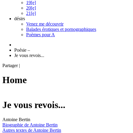
19[e]
20[e]
21[e]
désirs
Venez me découvrir
Balades érotiques et pornographiques
Poèmes pour A
Poésie
–
Je vous revois...
Partager
|
Home
Je vous revois...
Antoine Bertin
Biographie de Antoine Bertin
Autres textes de Antoine Bertin