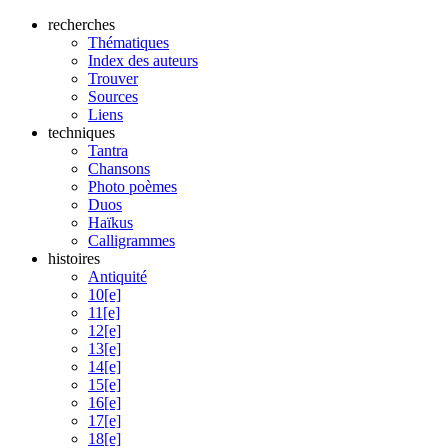
recherches
Thématiques
Index des auteurs
Trouver
Sources
Liens
techniques
Tantra
Chansons
Photo poèmes
Duos
Haïkus
Calligrammes
histoires
Antiquité
10[e]
11[e]
12[e]
13[e]
14[e]
15[e]
16[e]
17[e]
18[e]