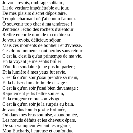
Je vous revois, ombrage solitaire,
Lit de verdure impénétrable au jour,
De mes plaisirs discret dépositaire,
Temple charmant où j'ai connu l'amour.
Ô souvenir trop cher à ma tendresse !
J'entends l'écho des rochers d'alentour
Redire encor le nom de ma maîtresse.
Je vous revois, délicieux séjour.
Mais ces moments de bonheur et d'ivresse,
Ces doux moments sont perdus sans retour.
C'est là, c'est là qu'au printemps de ma vie,
En la voyant je me sentis brûler
D'un feu soudain : je ne pus lui parler ;
Et la lumière à mes yeux fut ravie.
C'est là qu'un soir j'osai prendre sa main,
Et la baiser d'un air timide et sage ;
C'est là qu'un soir j'osai bien davantage :
Rapidement je fis battre son sein,
Et la rougeur colora son visage ;
C'est là qu'un soir je la surpris au bain.
Je vois plus loin la grotte fortunée,
Où dans mes bras soumise, abandonnée,
Les nœuds défaits et les cheveux épars,
De son vainqueur évitant les regards,
Mon Eucharis, heureuse et confondue,