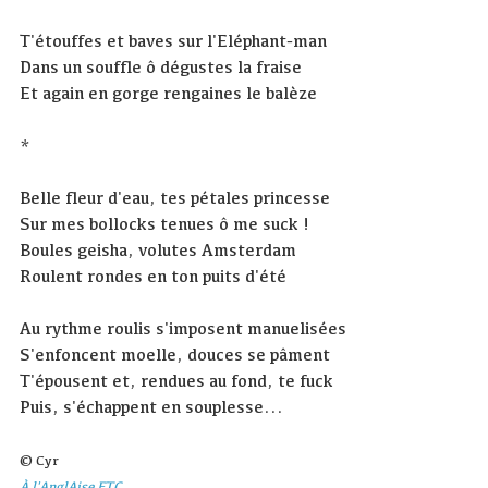
T'étouffes et baves sur l'Eléphant-man
Dans un souffle ô dégustes la fraise
Et again en gorge rengaines le balèze
*
Belle fleur d'eau, tes pétales princesse
Sur mes bollocks tenues ô me suck !
Boules geisha, volutes Amsterdam
Roulent rondes en ton puits d'été
Au rythme roulis s'imposent manuelisées
S'enfoncent moelle, douces se pâment
T'épousent et, rendues au fond, te fuck
Puis, s'échappent en souplesse...
© Cyr
À l'AnglAise ETC