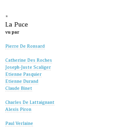
*
La Puce
vu par
Pierre De Ronsard
Catherine Des Roches
Joseph-Juste Scaliger
Etienne Pasquier
Etienne Durand
Claude Binet
Charles De Lattaignant
Alexis Piron
Paul Verlaine