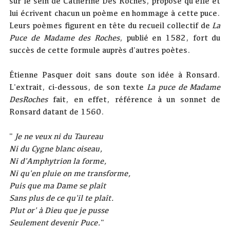
sur le sein de Catherine Des Roches, propose qu'elle et
lui écrivent chacun un poème en hommage à cette puce.
Leurs poèmes figurent en tête du recueil collectif de
La
Puce de Madame des Roches
, publié en 1582, fort du
succès de cette formule auprès d'autres poètes.
Étienne Pasquer doit sans doute son idée à Ronsard.
L'extrait, ci-dessous, de son texte
La puce de Madame
DesRoches
fait, en effet, référence à un sonnet de
Ronsard datant de 1560.
"
Je ne veux ni du Taureau
Ni du Cygne blanc oiseau,
Ni d'Amphytrion la forme,
Ni qu'en pluie on me transforme,
Puis que ma Dame se plaît
Sans plus de ce qu'il te plaît.
Plut or' à Dieu que je pusse
Seulement devenir Puce.
"