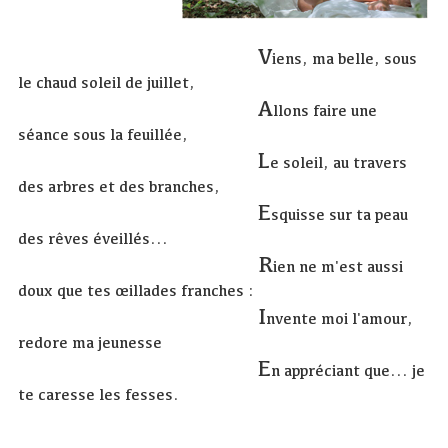
V
iens, ma belle, sous
le chaud soleil de juillet,
A
llons faire une
séance sous la feuillée,
L
e soleil, au travers
des arbres et des branches,
E
squisse sur ta peau
des rêves éveillés...
R
ien ne m'est aussi
doux que tes œillades franches :
I
nvente moi l'amour,
redore ma jeunesse
E
n appréciant que... je
te caresse les fesses.