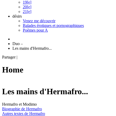
19[e]
20[e]
21[e]
désirs
Venez me découvrir
Balades érotiques et pornographiques
Poèmes pour A
Duo
–
Les mains d'Hermafro...
Partager
|
Home
Les mains d'Hermafro...
Hermafro et Modimo
Biographie de Hermafro
Autres textes de Hermafro