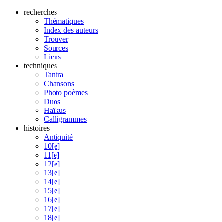
recherches
Thématiques
Index des auteurs
Trouver
Sources
Liens
techniques
Tantra
Chansons
Photo poèmes
Duos
Haïkus
Calligrammes
histoires
Antiquité
10[e]
11[e]
12[e]
13[e]
14[e]
15[e]
16[e]
17[e]
18[e]