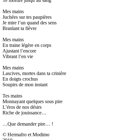
Te mordre jusqu’au sang
Mes mains
Juchées sur tes paupières
Je mire l’un quand des sens
Branlant ta fièvre
Mes mains
En traine légère en corps
Ajustant l’encore
Vibrant l’en vie
Mes mains
Lascives, mortes dans ta crinière
En doigts crochus
Soupirs de mon instant
Tes mains
Monnayant quelques sous pire
L’éros de nos désirs
Riche de jouissance…
…Que demander pire… !
© Hermafro et Modimo