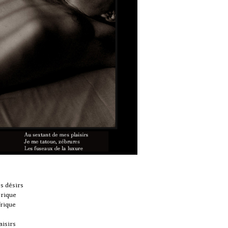
s désirs
trique
frique
aisirs