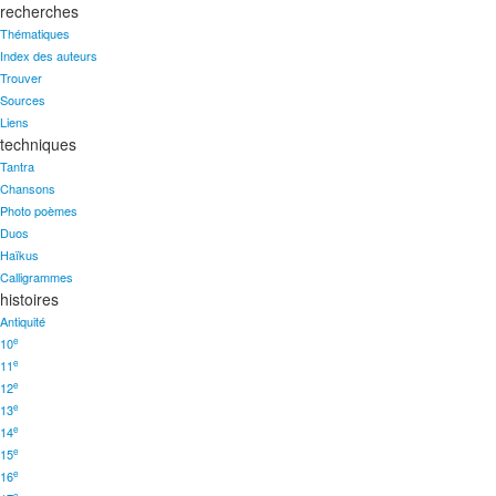
recherches
Thématiques
Index des auteurs
Trouver
Sources
Liens
techniques
Tantra
Chansons
Photo poèmes
Duos
Haïkus
Calligrammes
histoires
Antiquité
e
10
e
11
e
12
e
13
e
14
e
15
e
16
e