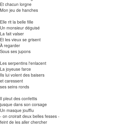
Et chacun lorgne
Mon jeu de hanches
Elle rit la belle fille
Un monsieur déguisé
La fait valser
Et les vieux se grisent
À regarder
Sous ses jupons
Les serpentins l'enlacent
La joyeuse farce
Ils lui volent des baisers
et caressent
ses seins ronds
Il pleut des confettis
jusque dans son corsage
Un masque joufflu
- on croirait deux belles fesses -
feint de les aller chercher