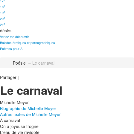
17
e
18
e
19
e
20
e
21
désirs
Venez me découvrir
Balades érotiques et pornographiques
Poèmes pour A
Poésie
–
Le carnaval
Partager
|
Le carnaval
Michelle Meyer
Biographie de Michelle Meyer
Autres textes de Michelle Meyer
À carnaval
On a joyeuse trogne
L'eau de vie ravigote