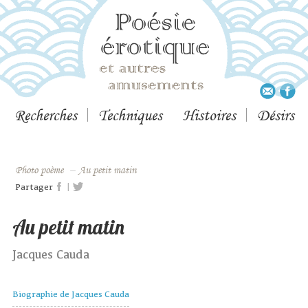
Recherches
Techniques
Histoires
Désirs
Photo poème
–
Au petit matin
|
Partager
Au petit matin
Jacques Cauda
Biographie de Jacques Cauda