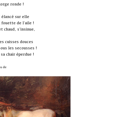
gorge ronde !
t élancé sur elle
 fouette de l'aile !
et chaud, s'insinue,
les cuisses douces
sous les secousses !
 sa chair éperdue !
eu de