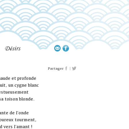
Désirs
|
Partager
chaude et profonde
ruit, un cygne blanc
jestueusement
a toison blonde.
lante de l'onde
amoureux tourment,
d vers l'amant !