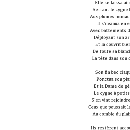
Elle se laissa ai
Serrant le cygne 
Aux plumes immac
Il s'insinua en e
Avec battements d'
Déployant son ar
Et la couvrit bie
De toute sa blanc
La tête dans son 
Son fin bec claq
Ponctua son plai
Et la Dame de gé
Le cygne à petits
S'en vint rejoindre
Ceux que poussait 
Au comble du plais
Ils restèrent acco