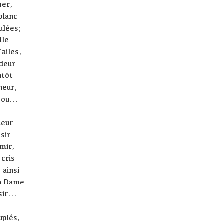
mer,
blanc
ulées;
lle
ailes,
deur
ntôt
heur,
cou...
ueur
sir
mir,
 cris
 ainsi
la Dame
ir...
uplés,