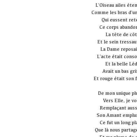
L'Oiseau ailes éte
Comme les bras d'u
Qui eussent ret
Ce corps abando
La tête de cô
Et le sein tressau
La Dame reposai
L'acte était con
Et la belle Lé
Avait un bas gri
Et rouge était son f
De mon unique p
Vers Elle, je vo
Remplaçant auss
Son Amant emplu
Ce fut un long pl
Que là nous parta