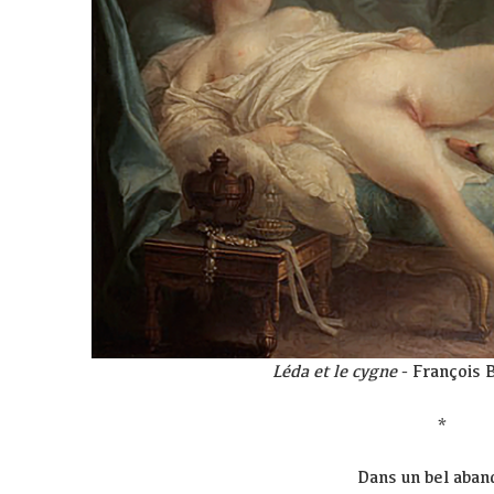
Léda et le cygne
- François 
*
Dans un bel aban