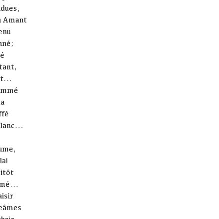
ndues,
n Amant
enu
nné;
té
tant,
t...
sommé
da
ffé
lanc...
lume,
lai
itôt
mé...
aisir
geâmes