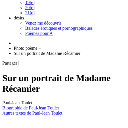
19[e]
20[e]
21[e]
désirs
Venez me découvrir
Balades érotiques et pornographiques
Poèmes pour A
Photo poème
–
Sur un portrait de Madame Récamier
Partager
|
Sur un portrait de Madame
Récamier
Paul-Jean Toulet
Biographie de Paul-Jean Toulet
Autres textes de Paul-Jean Toulet