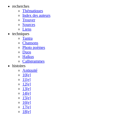
recherches
Thématiques
Index des auteurs
Trouver
Sources
Liens
techniques
Tantra
Chansons
Photo poèmes
Duos
Haïkus
Calligrammes
histoires
Antiquité
10[e]
11[e]
12[e]
13[e]
14[e]
15[e]
16[e]
17[e]
18[e]