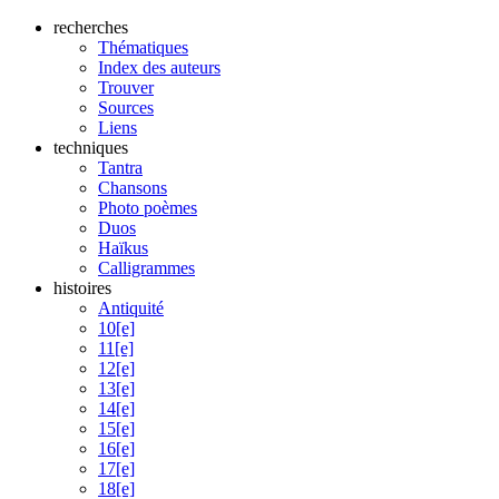
recherches
Thématiques
Index des auteurs
Trouver
Sources
Liens
techniques
Tantra
Chansons
Photo poèmes
Duos
Haïkus
Calligrammes
histoires
Antiquité
10[e]
11[e]
12[e]
13[e]
14[e]
15[e]
16[e]
17[e]
18[e]