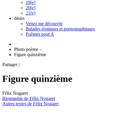
19[e]
20[e]
21[e]
désirs
Venez me découvrir
Balades érotiques et pornographiques
Poèmes pour A
Photo poème
–
Figure quinzième
Partager
|
Figure quinzième
Félix Nogaret
Biographie de Félix Nogaret
Autres textes de Félix Nogaret