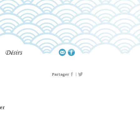
Désirs
|
Partager
ver