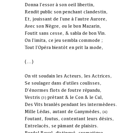
Donna l'essor à son oeil libertin,
Rendit public son penchant clandestin,
Et, jouissant de l'une à l'autre Aurore,
Avec son Nègre, ou le bon Mazarin,
Foutit sans cesse, & sabla de bon Vin.
On l'imita, ce jeu sembla commode ;
Tout l'Opéra bientôt en prit la mode,
(...)
On vit soudain les Acteurs, les Actrices,
Se soulager dans d'utiles coulisses,
D'énormes flots de foutre répandu,
Vestris
prêtant & le Con & le Cul,
(3)
Des Vits branlés pendant les intermèdees.
Mille Lédas, autant de Ganymèdes,
(4)
Foutant, foutus, contentant leurs désirs,
Entrelacés, se pâmant de plaisirs.
Bordel Royal, distingué, cromatique,