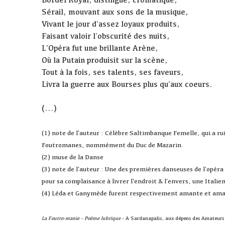
Sérail, mouvant aux sons de la musique,
Vivant le jour d'assez loyaux produits,
Faisant valoir l'obscurité des nuits,
L'Opéra fut une brillante Arène,
Où la Putain produisit sur la scène,
Tout à la fois, ses talents, ses faveurs,
Livra la guerre aux Bourses plus qu'aux coeurs.
(...)
(1) note de l'auteur : Célèbre Saltimbanque Femelle, qui a rui
Foutromanes, nommément du Duc de Mazarin.
(2) muse de la Danse
(3) note de l'auteur : Une des premières danseuses de l'opéra 
pour sa complaisance à livrer l'endroit & l'envers, une Itali
(4) Léda et Ganymède furent respectivement amante et ama
La Foutro-manie - Poème lubrique
- A Sardanapalis, aux dépens des Amateurs 