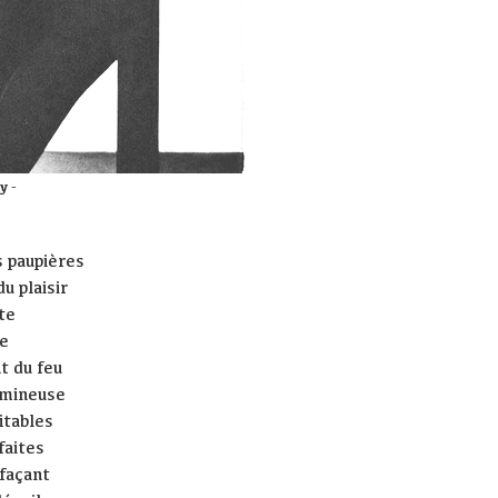
ay
-
s paupières
 plaisir
te
re
t du feu
lumineuse
itables
faites
façant