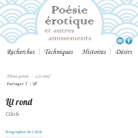
Recherches
Techniques
Histoires
Désirs
Photo poème
–
Lit rond
|
Partager
Lit rond
Cilick
Biographie de Cilick